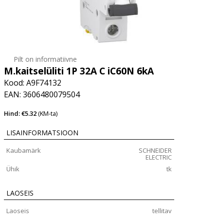
Pilt on informatiivne
M.kaitselüliti 1P 32A C iC60N 6kA
Kood: A9F74132
EAN: 3606480079504
Hind: €5.32
(KM-ta)
LISAINFORMATSIOON
Kaubamärk
SCHNEIDER
ELECTRIC
Ühik
tk
LAOSEIS
Laoseis
tellitav