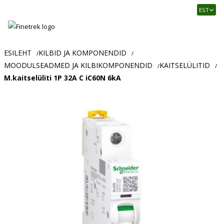
Finetrek
EST
–
Usaldusväärne
elektritarvikute
ja
ESILEHT
KILBID JA KOMPONENDID
/
/
tööstusautomaatika
MOODULSEADMED JA KILBIKOMPONENDID
KAITSELÜLITID
/
/
pood
M.kaitselüliti 1P 32A C iC60N 6kA