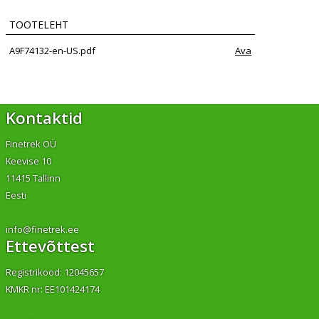
TOOTELEHT
A9F74132-en-US.pdf
Ava
Kontaktid
Finetrek OÜ
Keevise 10
11415 Tallinn
Eesti
info@finetrek.ee
Ettevõttest
Registrikood: 12045657
KMKR nr: EE101424174