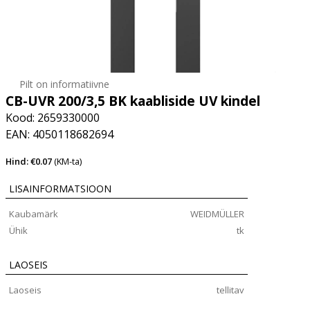
Pilt on informatiivne
CB-UVR 200/3,5 BK kaabliside UV kindel
Kood: 2659330000
EAN: 4050118682694
Hind: €0.07
(KM-ta)
LISAINFORMATSIOON
Kaubamärk
WEIDMÜLLER
Ühik
tk
LAOSEIS
Laoseis
tellitav