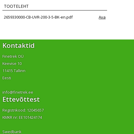
TOOTELEHT
2659330000-CB-UVR-200-3-5-BK-en.pdf
Ava
Kontaktid
Finetrek OÜ
Keevise 10
11415 Tallinn
Eesti
info@finetrek.ee
Ettevõttest
Registrikood: 12045657
KMKR nr: EE101424174
Swedbank