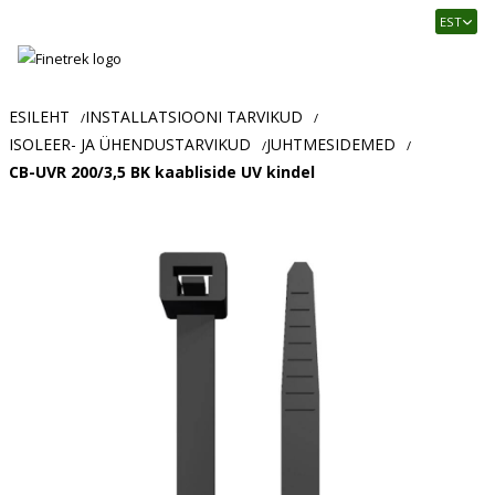
Finetrek
EST
–
Usaldusväärne
elektritarvikute
ja
ESILEHT
INSTALLATSIOONI TARVIKUD
/
/
tööstusautomaatika
ISOLEER- JA ÜHENDUSTARVIKUD
JUHTMESIDEMED
/
/
pood
CB-UVR 200/3,5 BK kaabliside UV kindel