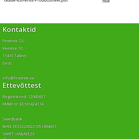
Guide-650-et-EE-Productsheet.pdf
Ava
Kontaktid
Finetrek OÜ
Keevise 10
11415 Tallinn
Eesti
info@finetrek.ee
Ettevõttest
Registrikood: 12045657
KMKR nr: EE101424174
Swedbank
IBAN: EE532200221051494651
SWIFT: HABAEE2X