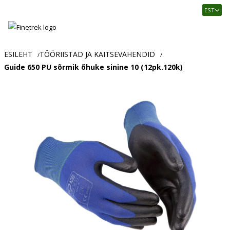
Finetrek
EST
–
Usaldusväärne
elektritarvikute
ja
ESILEHT
TÖÖRIISTAD JA KAITSEVAHENDID
/
/
tööstusautomaatika
Guide 650 PU sõrmik õhuke sinine 10 (12pk.120k)
pood