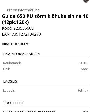
Pilt on informatiivne
Guide 650 PU sõrmik õhuke sinine 10
(12pk.120k)
Kood: 223536608
EAN: 7391272194270
Hind: €3.07
(KM-ta)
LISAINFORMATSIOON
Kaubamärk
GUIDE
Ühik
paar
LAOSEIS
Laoseis
tellitav
TOOTELEHT