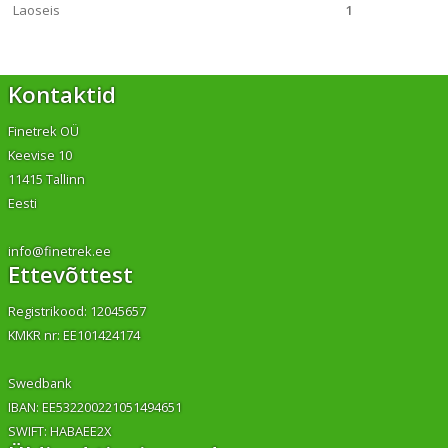
Laoseis
1
Kontaktid
Finetrek OÜ
Keevise 10
11415 Tallinn
Eesti
info@finetrek.ee
Ettevõttest
Registrikood: 12045657
KMKR nr: EE101424174
Swedbank
IBAN: EE532200221051494651
SWIFT: HABAEE2X