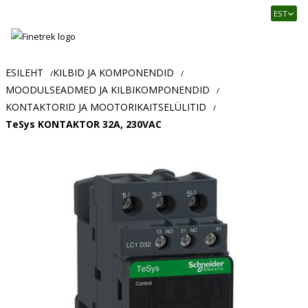
Finetrek
EST
–
Usaldusväärne
elektritarvikute
ja
ESILEHT
KILBID JA KOMPONENDID
/
/
tööstusautomaatika
MOODULSEADMED JA KILBIKOMPONENDID
/
pood
KONTAKTORID JA MOOTORIKAITSELÜLITID
/
TeSys KONTAKTOR 32A, 230VAC