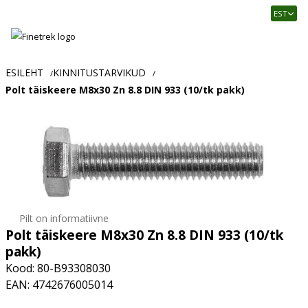
Finetrek
EST
–
Usaldusväärne
elektritarvikute
ja
ESILEHT
KINNITUSTARVIKUD
/
/
tööstusautomaatika
Polt täiskeere M8x30 Zn 8.8 DIN 933 (10/tk pakk)
pood
Pilt on informatiivne
Polt täiskeere M8x30 Zn 8.8 DIN 933 (10/tk
pakk)
Kood: 80-B93308030
EAN: 4742676005014