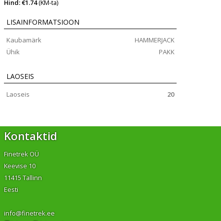
Hind: €1.74
(KM-ta)
LISAINFORMATSIOON
Kaubamärk
HAMMERJACK
Ühik
PAKK
LAOSEIS
Laoseis
20
Kontaktid
Finetrek OÜ
Keevise 10
11415 Tallinn
Eesti
info@finetrek.ee