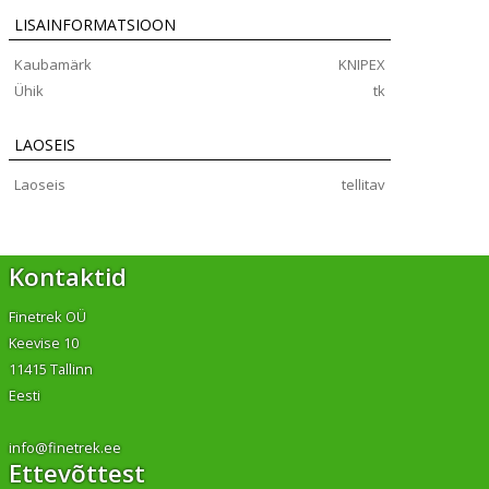
LISAINFORMATSIOON
Kaubamärk
KNIPEX
Ühik
tk
LAOSEIS
Laoseis
tellitav
Kontaktid
Finetrek OÜ
Keevise 10
11415 Tallinn
Eesti
info@finetrek.ee
Ettevõttest