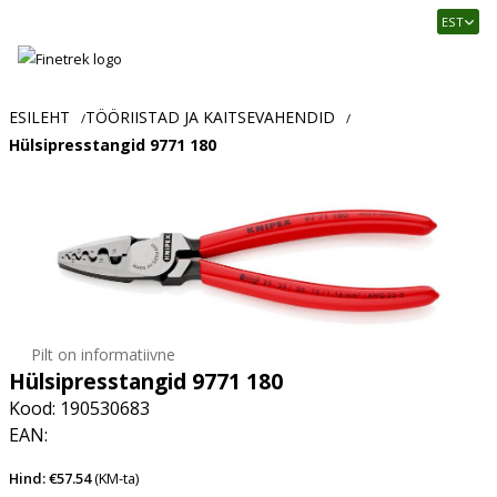
Finetrek
EST
–
Usaldusväärne
elektritarvikute
ja
ESILEHT
TÖÖRIISTAD JA KAITSEVAHENDID
/
/
tööstusautomaatika
Hülsipresstangid 9771 180
pood
Pilt on informatiivne
Hülsipresstangid 9771 180
Kood: 190530683
EAN:
Hind: €57.54
(KM-ta)