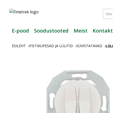
Finetrek
–
Usaldusväärne
elektritarvikute
ja
E-pood
Soodustooted
Meist
Kontakt
tööstusautomaatika
pood
ESILEHT
PISTIKUPESAD JA LÜLITID
SÜVISTATAVAD
LÜLI
/
/
/