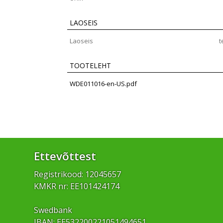
LAOSEIS
Laoseis
t
TOOTELEHT
WDE011016-en-US.pdf
Ettevõttest
Registrikood: 12045657
KMKR nr: EE101424174
Swedbank
IBAN: EE532200221051494651