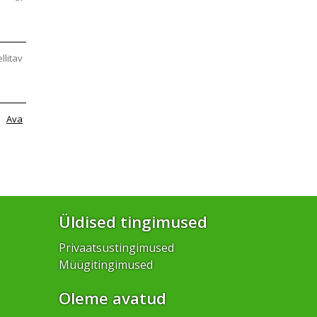
ellitav
Ava
Üldised tingimused
Privaatsustingimused
Müügitingimused
Oleme avatud