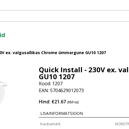
id
230V ex. valgusallikas Chrome ümmargune GU10 1207
Quick Install - 230V ex. 
GU10 1207
Kood: 1207
EAN: 5704629012073
Hind: €21.67
(KM-ta)
LISAINFORMATSIOON
Kaubamärk
NORDT