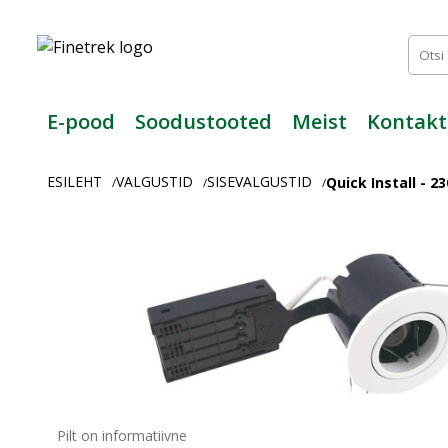
Finetrek
–
Usaldusväärne
elektritarvikute
ja
E-pood
Soodustooted
Meist
Kontakt
tööstusautomaatika
pood
ESILEHT
VALGUSTID
SISEVALGUSTID
Quick Install - 
/
/
/
Pilt on informatiivne