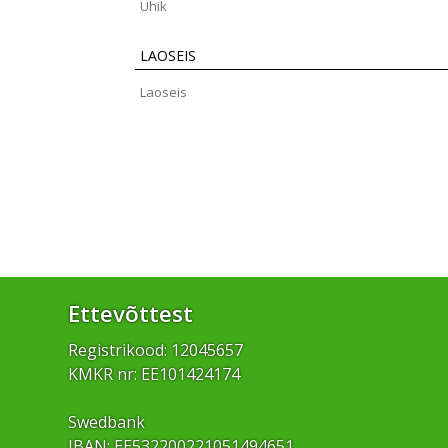
Ühik
LAOSEIS
Laoseis
Ettevõttest
Registrikood: 12045657
KMKR nr: EE101424174
Swedbank
IBAN: EE532200221051494651