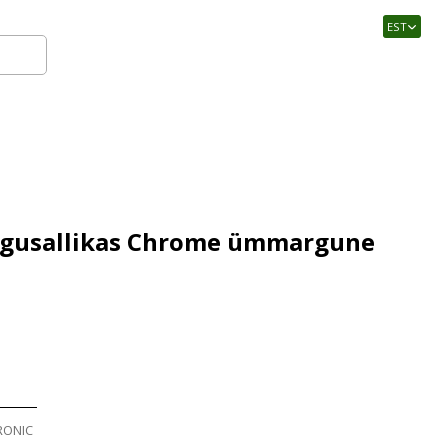
EST
Logi sisse
valgusallikas Chrome ümmargune
RONIC