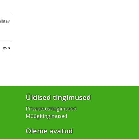
ellitav
Ava
Üldised tingimused
Privaatsustingimused
Müügitingimused
Oleme avatud