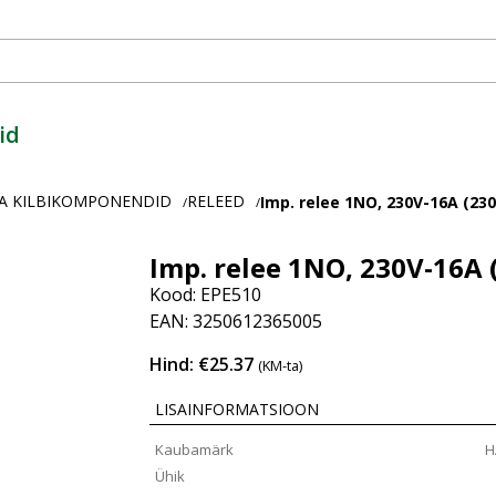
id
A KILBIKOMPONENDID
RELEED
Imp. relee 1NO, 230V-16A (23
/
/
Imp. relee 1NO, 230V-16A
Kood: EPE510
EAN: 3250612365005
Hind: €25.37
(KM-ta)
LISAINFORMATSIOON
Kaubamärk
H
Ühik