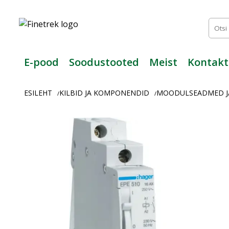
Finetrek
–
Usaldusväärne
elektritarvikute
ja
E-pood
Soodustooted
Meist
Kontakt
tööstusautomaatika
pood
ESILEHT
KILBID JA KOMPONENDID
MOODULSEADMED J
/
/