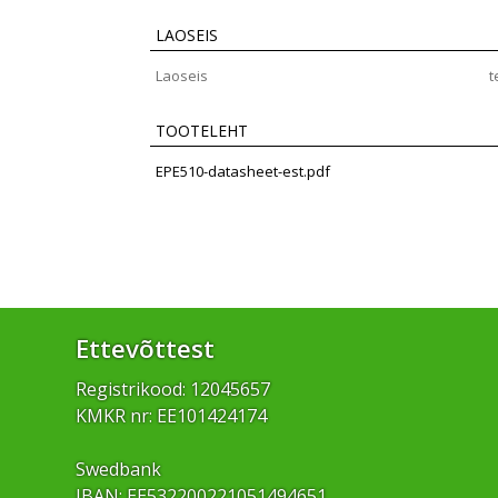
LAOSEIS
Laoseis
t
TOOTELEHT
EPE510-datasheet-est.pdf
Ettevõttest
Registrikood: 12045657
KMKR nr: EE101424174
Swedbank
IBAN: EE532200221051494651