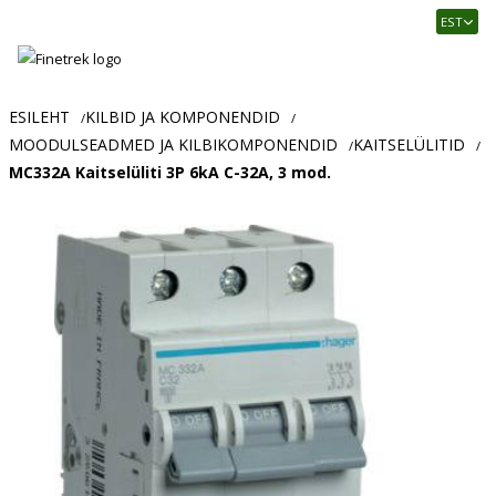
Finetrek
EST
–
Usaldusväärne
elektritarvikute
ja
ESILEHT
KILBID JA KOMPONENDID
/
/
tööstusautomaatika
MOODULSEADMED JA KILBIKOMPONENDID
KAITSELÜLITID
/
/
pood
MC332A Kaitselüliti 3P 6kA C-32A, 3 mod.