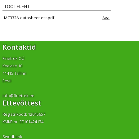
TOOTELEHT
MC332A-datasheet-est.pdf
Ava
Kontaktid
Finetrek OÜ
Keevise 10
11415 Tallinn
Eesti
info@finetrek.ee
Ettevõttest
Registrikood: 12045657
KMKR nr: EE101424174
Swedbank