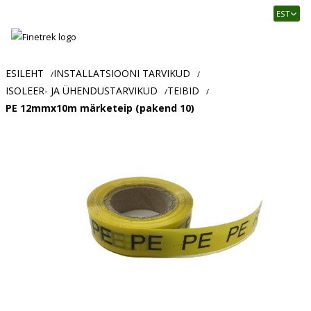
Finetrek
EST
–
Usaldusväärne
elektritarvikute
ja
ESILEHT
INSTALLATSIOONI TARVIKUD
/
/
tööstusautomaatika
ISOLEER- JA ÜHENDUSTARVIKUD
TEIBID
/
/
pood
PE 12mmx10m märketeip (pakend 10)