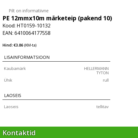
Pilt on informatiivne
PE 12mmx10m märketeip (pakend 10)
Kood: HT0159-10132
EAN: 6410064177558
Hind: €3.86
(KM-ta)
LISAINFORMATSIOON
Kaubamärk
HELLERMANN
TYTON
Ühik
rull
LAOSEIS
Laoseis
tellitav
Kontaktid