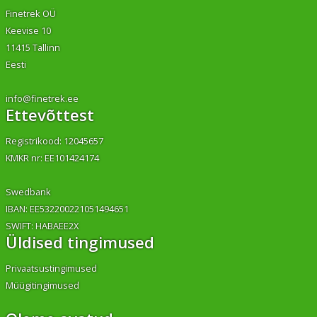
Finetrek OÜ
Keevise 10
11415 Tallinn
Eesti
info@finetrek.ee
Ettevõttest
Registrikood: 12045657
KMKR nr: EE101424174
Swedbank
IBAN: EE532200221051494651
SWIFT: HABAEE2X
Üldised tingimused
Privaatsustingimused
Müügitingimused