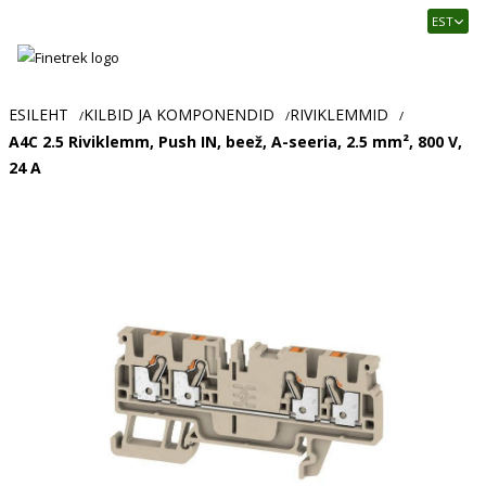
Finetrek
EST
–
Usaldusväärne
elektritarvikute
ja
ESILEHT
KILBID JA KOMPONENDID
RIVIKLEMMID
/
/
/
tööstusautomaatika
A4C 2.5 Riviklemm, Push IN, beež, A-seeria, 2.5 mm², 800 V,
pood
24 A