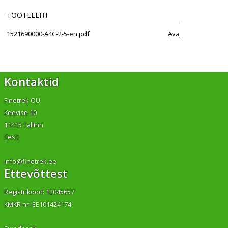
TOOTELEHT
1521690000-A4C-2-5-en.pdf
Ava
Kontaktid
Finetrek OÜ
Keevise 10
11415 Tallinn
Eesti
info@finetrek.ee
Ettevõttest
Registrikood: 12045657
KMKR nr: EE101424174