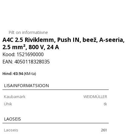
Pilt on informatiivne
A4C 2.5 Riviklemm, Push IN, beež, A-seeria,
2.5 mm², 800 V, 24 A
Kood: 1521690000
EAN: 4050118328035
Hind: €0.94
(KM-ta)
LISAINFORMATSIOON
Kaubamärk
WEIDMÜLLER
Ühik
tk
LAOSEIS
Laoseis
261