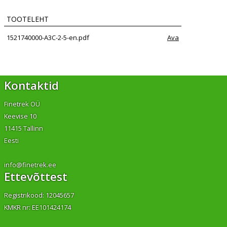
TOOTELEHT
1521740000-A3C-2-5-en.pdf
Ava
Kontaktid
Finetrek OÜ
Keevise 10
11415 Tallinn
Eesti
info@finetrek.ee
Ettevõttest
Registrikood: 12045657
KMKR nr: EE101424174