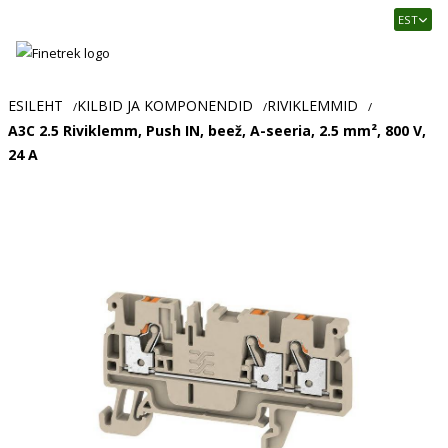
Finetrek
EST
–
Usaldusväärne
elektritarvikute
ja
ESILEHT
KILBID JA KOMPONENDID
RIVIKLEMMID
/
/
/
tööstusautomaatika
A3C 2.5 Riviklemm, Push IN, beež, A-seeria, 2.5 mm², 800 V,
pood
24 A