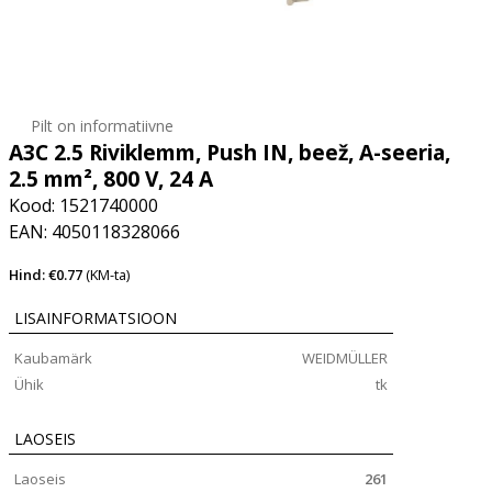
Pilt on informatiivne
A3C 2.5 Riviklemm, Push IN, beež, A-seeria,
2.5 mm², 800 V, 24 A
Kood: 1521740000
EAN: 4050118328066
Hind: €0.77
(KM-ta)
LISAINFORMATSIOON
Kaubamärk
WEIDMÜLLER
Ühik
tk
LAOSEIS
Laoseis
261