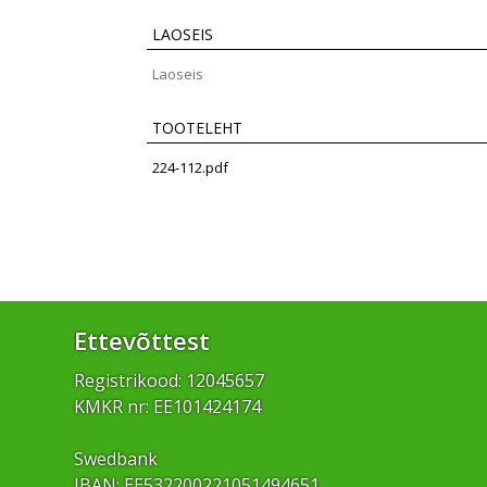
LAOSEIS
Laoseis
TOOTELEHT
224-112.pdf
Ettevõttest
Registrikood: 12045657
KMKR nr: EE101424174
Swedbank
IBAN: EE532200221051494651