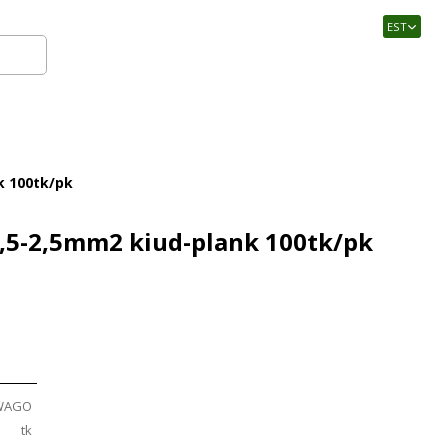
EST
Logi sisse
k 100tk/pk
,5-2,5mm2 kiud-plank 100tk/pk
WAGO
tk