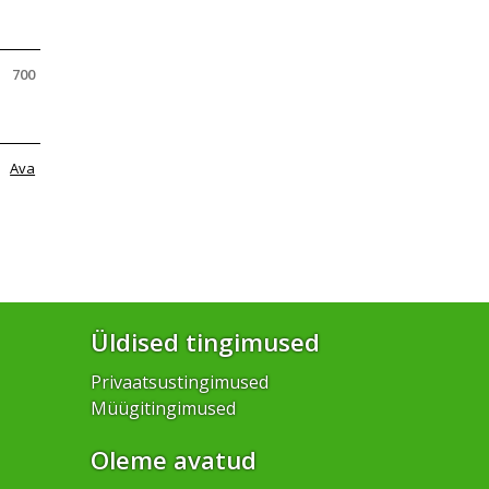
700
Ava
Üldised tingimused
Privaatsustingimused
Müügitingimused
Oleme avatud