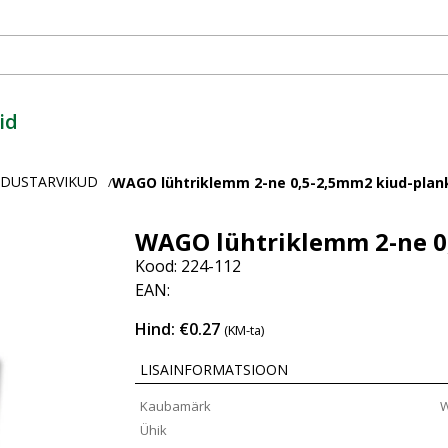
id
ENDUSTARVIKUD
WAGO lühtriklemm 2-ne 0,5-2,5mm2 kiud-plan
/
WAGO lühtriklemm 2-ne 0
Kood: 224-112
EAN:
Hind: €0.27
(KM-ta)
LISAINFORMATSIOON
Kaubamärk
Ühik