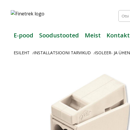
Finetrek
–
Usaldusväärne
elektritarvikute
ja
E-pood
Soodustooted
Meist
Kontakt
tööstusautomaatika
pood
ESILEHT
INSTALLATSIOONI TARVIKUD
ISOLEER- JA ÜH
/
/