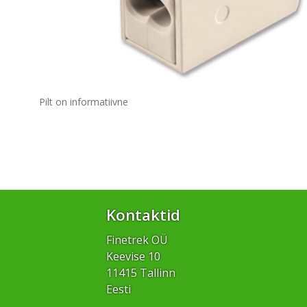
Pilt on informatiivne
Kontaktid
Finetrek OÜ
Keevise 10
11415 Tallinn
Eesti