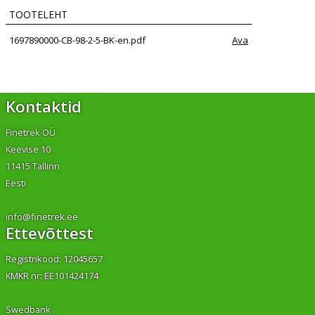
TOOTELEHT
1697890000-CB-98-2-5-BK-en.pdf
Ava
Kontaktid
Finetrek OÜ
Keevise 10
11415 Tallinn
Eesti
info@finetrek.ee
Ettevõttest
Registrikood: 12045657
KMKR nr: EE101424174
Swedbank