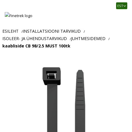
Finetrek
EST
–
Usaldusväärne
elektritarvikute
ja
ESILEHT
INSTALLATSIOONI TARVIKUD
/
/
tööstusautomaatika
ISOLEER- JA ÜHENDUSTARVIKUD
JUHTMESIDEMED
/
/
pood
kaabliside CB 98/2.5 MUST 100tk