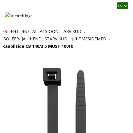
Finetrek
EST
–
Usaldusväärne
elektritarvikute
ja
ESILEHT
INSTALLATSIOONI TARVIKUD
/
/
tööstusautomaatika
ISOLEER- JA ÜHENDUSTARVIKUD
JUHTMESIDEMED
/
/
pood
kaabliside CB 140/3.5 MUST 100tk