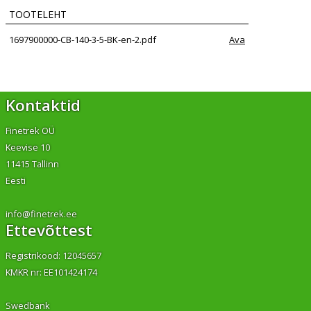
TOOTELEHT
1697900000-CB-140-3-5-BK-en-2.pdf
Ava
Kontaktid
Finetrek OÜ
Keevise 10
11415 Tallinn
Eesti
info@finetrek.ee
Ettevõttest
Registrikood: 12045657
KMKR nr: EE101424174
Swedbank