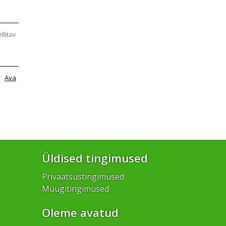
ellitav
Ava
Üldised tingimused
Privaatsustingimused
Müügitingimused
Oleme avatud