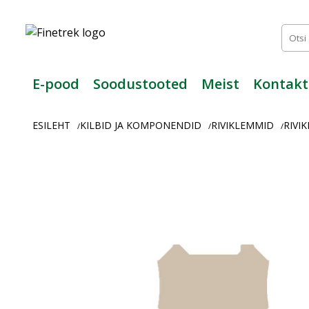
Finetrek
–
Usaldusväärne
elektritarvikute
ja
E-pood
Soodustooted
Meist
Kontakt
tööstusautomaatika
pood
ESILEHT
KILBID JA KOMPONENDID
RIVIKLEMMID
RIVI
/
/
/