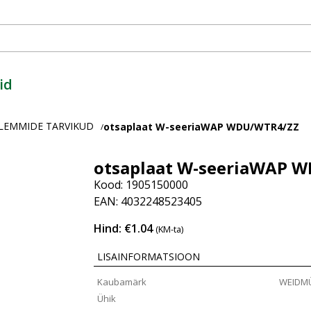
id
KLEMMIDE TARVIKUD
otsaplaat W-seeriaWAP WDU/WTR4/ZZ
/
otsaplaat W-seeriaWAP 
Kood: 1905150000
EAN: 4032248523405
Hind: €1.04
(KM-ta)
LISAINFORMATSIOON
Kaubamärk
WEIDM
Ühik