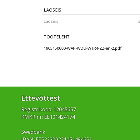
LAOSEIS
Laoseis
t
TOOTELEHT
1905150000-WAP-WDU-WTR4-ZZ-en-2.pdf
Ettevõttest
Registrikood: 12045657
KMKR nr: EE101424174
Swedbank
IBAN: EE532200221051494651