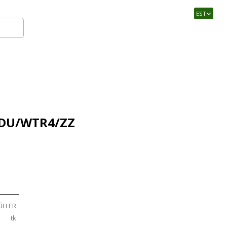
EST
Logi sisse
WDU/WTR4/ZZ
ÜLLER
tk