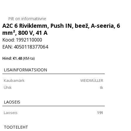
Pilt on informatiivne
A2C 6 Riviklemm, Push IN, beež, A-seeria, 6
mm², 800 V, 41 A
Kood: 1992110000
EAN: 4050118377064
Hind: €1.48
(KM-ta)
LISAINFORMATSIOON
Kaubamärk
WEIDMÜLLER
Ühik
tk
LAOSEIS
Laoseis
191
TOOTELEHT