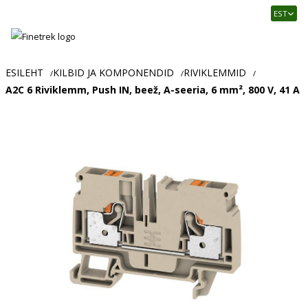
Finetrek
EST
–
Usaldusväärne
elektritarvikute
ja
ESILEHT
KILBID JA KOMPONENDID
RIVIKLEMMID
/
/
/
tööstusautomaatika
A2C 6 Riviklemm, Push IN, beež, A-seeria, 6 mm², 800 V, 41 A
pood