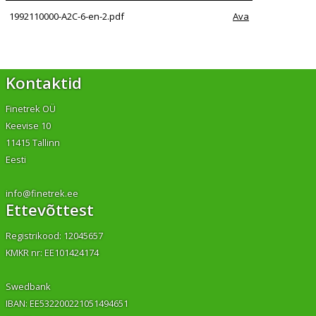
1992110000-A2C-6-en-2.pdf
Ava
Kontaktid
Finetrek OÜ
Keevise 10
11415 Tallinn
Eesti
info@finetrek.ee
Ettevõttest
Registrikood: 12045657
KMKR nr: EE101424174
Swedbank
IBAN: EE532200221051494651