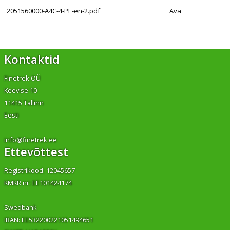
2051560000-A4C-4-PE-en-2.pdf
Ava
Kontaktid
Finetrek OÜ
Keevise 10
11415 Tallinn
Eesti
info@finetrek.ee
Ettevõttest
Registrikood: 12045657
KMKR nr: EE101424174
Swedbank
IBAN: EE532200221051494651