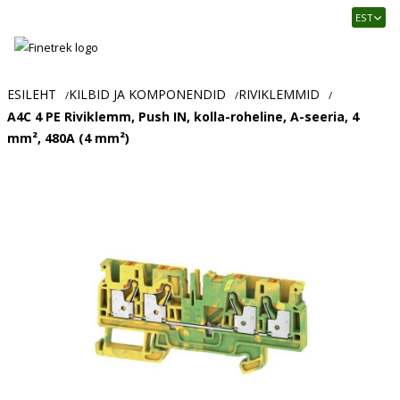
Finetrek
EST
–
Usaldusväärne
elektritarvikute
ja
ESILEHT
KILBID JA KOMPONENDID
RIVIKLEMMID
/
/
/
tööstusautomaatika
A4C 4 PE Riviklemm, Push IN, kolla-roheline, A-seeria, 4
pood
mm², 480A (4 mm²)