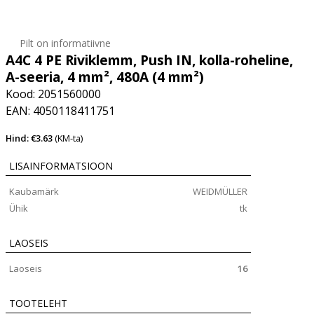
Pilt on informatiivne
A4C 4 PE Riviklemm, Push IN, kolla-roheline,
A-seeria, 4 mm², 480A (4 mm²)
Kood: 2051560000
EAN: 4050118411751
Hind: €3.63
(KM-ta)
LISAINFORMATSIOON
Kaubamärk
WEIDMÜLLER
Ühik
tk
LAOSEIS
Laoseis
16
TOOTELEHT