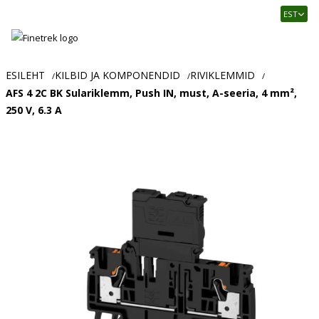
Finetrek
EST
–
Usaldusväärne
elektritarvikute
ja
ESILEHT
KILBID JA KOMPONENDID
RIVIKLEMMID
/
/
/
tööstusautomaatika
AFS 4 2C BK Sulariklemm, Push IN, must, A-seeria, 4 mm²,
pood
250 V, 6.3 A