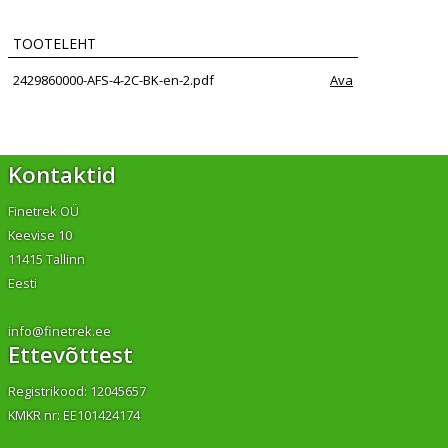
TOOTELEHT
2429860000-AFS-4-2C-BK-en-2.pdf
Ava
Kontaktid
Finetrek OÜ
Keevise 10
11415 Tallinn
Eesti
info@finetrek.ee
Ettevõttest
Registrikood: 12045657
KMKR nr: EE101424174