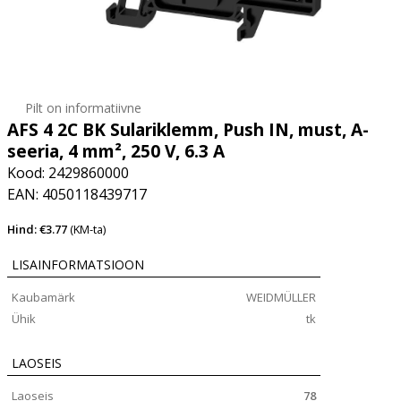
Pilt on informatiivne
AFS 4 2C BK Sulariklemm, Push IN, must, A-
seeria, 4 mm², 250 V, 6.3 A
Kood: 2429860000
EAN: 4050118439717
Hind: €3.77
(KM-ta)
LISAINFORMATSIOON
Kaubamärk
WEIDMÜLLER
Ühik
tk
LAOSEIS
Laoseis
78