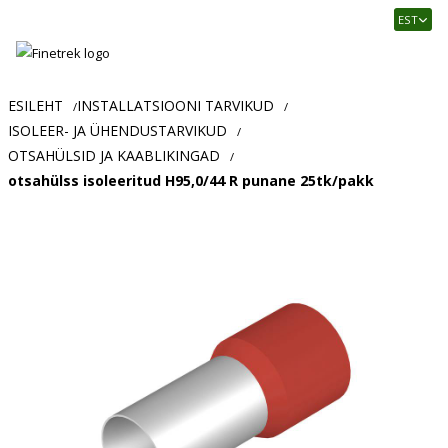
Finetrek
EST
–
Usaldusväärne
elektritarvikute
ja
ESILEHT
INSTALLATSIOONI TARVIKUD
/
/
tööstusautomaatika
ISOLEER- JA ÜHENDUSTARVIKUD
/
pood
OTSAHÜLSID JA KAABLIKINGAD
/
otsahülss isoleeritud H95,0/44 R punane 25tk/pakk