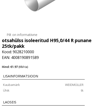
Pilt on informatiivne
otsahülss isoleeritud H95,0/44 R punane
25tk/pakk
Kood: 9028210000
EAN: 4008190891589
Hind: €1.97
(KM-ta)
LISAINFORMATSIOON
Kaubamärk
WEIDMÜLLER
Ühik
tk
LAOSEIS