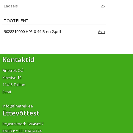
Laoseis
25
TOOTELEHT
9028210000-H95-0-44-R-en-2.pdf
Ava
Kontaktid
Finetrek OÜ
Keevise 10
11415 Tallinn
Eesti
info@finetrek.ee
Ettevõttest
Registrikood: 12045657
KMKR nr: EE101424174