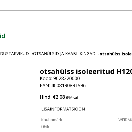
id
ENDUSTARVIKUD
OTSAHÜLSID JA KAABLIKINGAD
otsahülss isole
/
/
otsahülss isoleeritud H12
Kood: 9028220000
EAN: 4008190891596
Hind: €2.08
(KM-ta)
LISAINFORMATSIOON
Kaubamärk
WEIDM
Ühik