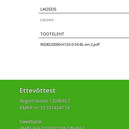
LAOSEIS
Laoseis
TOOTELEHT
9028220000-H120-0-50-BL-en-2.pdf
Ettevõttest
Registrikood: 12045657
KMKR nr: EE101424174
Swedbank
IBAN: EE532200221051494651