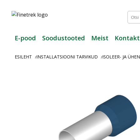
Finetrek
–
Usaldusväärne
elektritarvikute
ja
E-pood
Soodustooted
Meist
Kontakt
tööstusautomaatika
pood
ESILEHT
INSTALLATSIOONI TARVIKUD
ISOLEER- JA ÜH
/
/