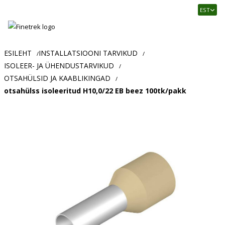
Finetrek
EST
–
Usaldusväärne
elektritarvikute
ja
ESILEHT
INSTALLATSIOONI TARVIKUD
/
/
tööstusautomaatika
ISOLEER- JA ÜHENDUSTARVIKUD
/
pood
OTSAHÜLSID JA KAABLIKINGAD
/
otsahülss isoleeritud H10,0/22 EB beez 100tk/pakk