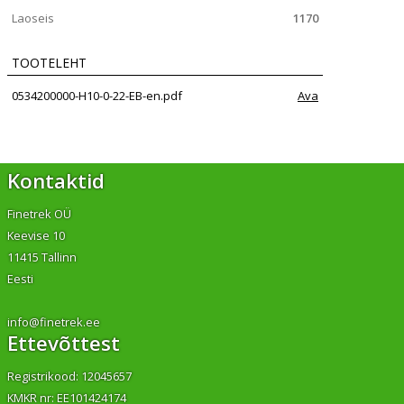
Laoseis
1170
TOOTELEHT
0534200000-H10-0-22-EB-en.pdf
Ava
Kontaktid
Finetrek OÜ
Keevise 10
11415 Tallinn
Eesti
info@finetrek.ee
Ettevõttest
Registrikood: 12045657
KMKR nr: EE101424174