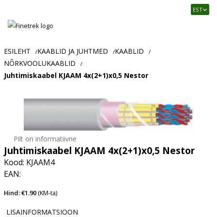
Finetrek
EST
–
Usaldusväärne
elektritarvikute
ja
ESILEHT
KAABLID JA JUHTMED
KAABLID
/
/
/
tööstusautomaatika
NÕRKVOOLUKAABLID
/
pood
Juhtimiskaabel KJAAM 4x(2+1)x0,5 Nestor
Pilt on informatiivne
Juhtimiskaabel KJAAM 4x(2+1)x0,5 Nestor
Kood: KJAAM4
EAN:
Hind: €1.90
(KM-ta)
LISAINFORMATSIOON