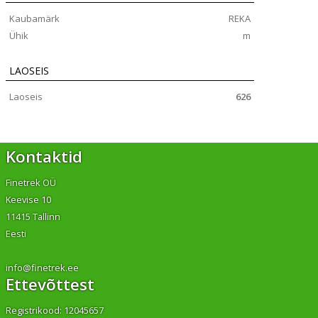
Kaubamärk
REKA
Ühik
m
LAOSEIS
Laoseis
626
Kontaktid
Finetrek OÜ
Keevise 10
11415 Tallinn
Eesti
info@finetrek.ee
Ettevõttest
Registrikood: 12045657