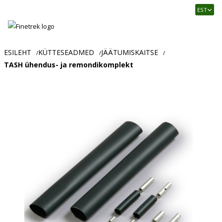
Finetrek
EST
–
Usaldusväärne
elektritarvikute
ja
ESILEHT
KÜTTESEADMED
JÄÄTUMISKAITSE
/
/
/
tööstusautomaatika
TASH ühendus- ja remondikomplekt
pood