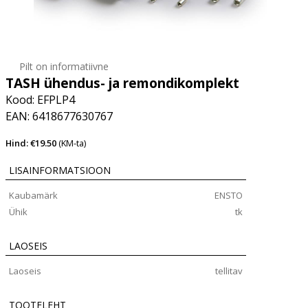
Pilt on informatiivne
TASH ühendus- ja remondikomplekt
Kood: EFPLP4
EAN: 6418677630767
Hind: €19.50
(KM-ta)
LISAINFORMATSIOON
Kaubamärk
ENSTO
Ühik
tk
LAOSEIS
Laoseis
tellitav
TOOTELEHT