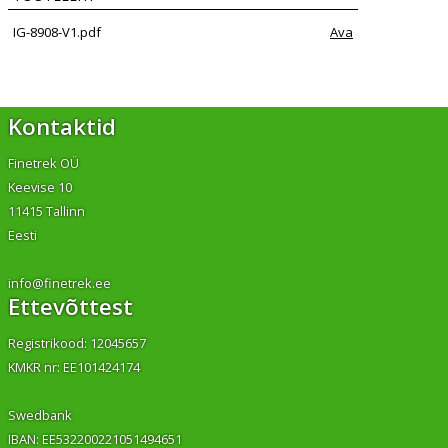
IG-8908-V1.pdf
Ava
Kontaktid
Finetrek OÜ
Keevise 10
11415 Tallinn
Eesti
info@finetrek.ee
Ettevõttest
Registrikood: 12045657
KMKR nr: EE101424174
Swedbank
IBAN: EE532200221051494651