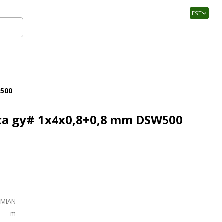
EST
Logi sisse
W500
ca gy# 1x4x0,8+0,8 mm DSW500
SMIAN
m