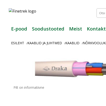
Finetrek
–
Usaldusväärne
elektritarvikute
ja
E-pood
Soodustooted
Meist
Kontakt
tööstusautomaatika
pood
ESILEHT
KAABLID JA JUHTMED
KAABLID
NÕRKVOOLUK
/
/
/
Pilt on informatiivne