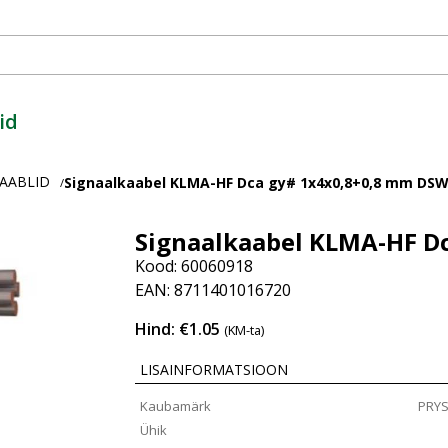
id
AABLID
Signaalkaabel KLMA-HF Dca gy# 1x4x0,8+0,8 mm DS
/
Signaalkaabel KLMA-HF D
Kood: 60060918
EAN: 8711401016720
Hind: €1.05
(KM-ta)
LISAINFORMATSIOON
Kaubamärk
PRY
Ühik