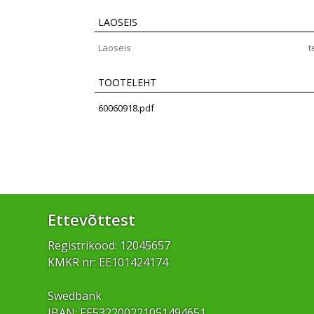
LAOSEIS
Laoseis
t
TOOTELEHT
60060918.pdf
Ettevõttest
Registrikood: 12045657
KMKR nr: EE101424174
Swedbank
IBAN: EE532200221051494651