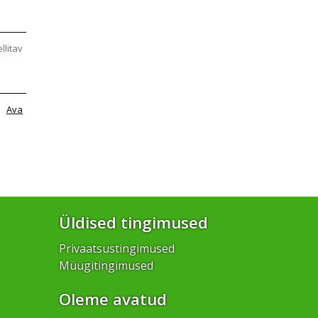
ellitav
Ava
Üldised tingimused
Privaatsustingimused
Müügitingimused
Oleme avatud