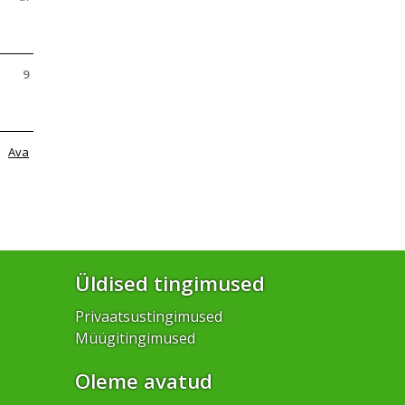
9
Ava
Üldised tingimused
Privaatsustingimused
Müügitingimused
Oleme avatud