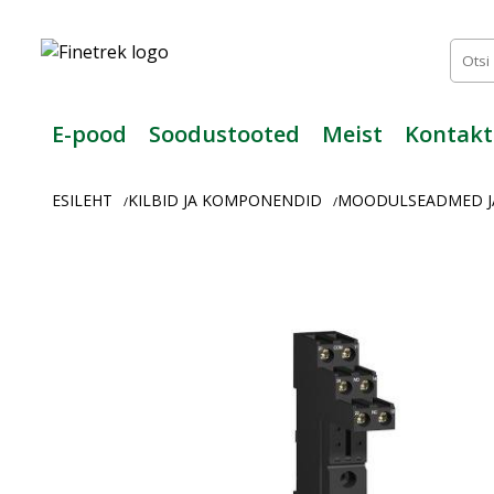
Finetrek
–
Usaldusväärne
elektritarvikute
ja
E-pood
Soodustooted
Meist
Kontakt
tööstusautomaatika
pood
ESILEHT
KILBID JA KOMPONENDID
MOODULSEADMED J
/
/