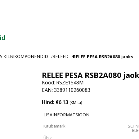
id
A KILBIKOMPONENDID
RELEED
RELEE PESA RSB2A080 jaoks
/
/
RELEE PESA RSB2A080 jao
Kood: RSZE1S48M
EAN: 3389110260083
Hind: €6.13
(KM-ta)
LISAINFORMATSIOON
Kaubamärk
SCHN
ELE
Ühik