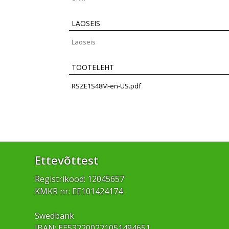
LAOSEIS
Laoseis
TOOTELEHT
RSZE1S48M-en-US.pdf
Ettevõttest
Registrikood: 12045657
KMKR nr: EE101424174
Swedbank
IBAN: EE532200221051494651