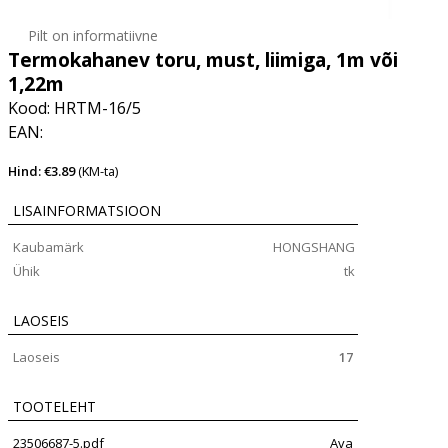
Pilt on informatiivne
Termokahanev toru, must, liimiga, 1m või
1,22m
Kood: HRTM-16/5
EAN:
Hind: €3.89
(KM-ta)
LISAINFORMATSIOON
Kaubamärk
HONGSHANG
Ühik
tk
LAOSEIS
Laoseis
17
TOOTELEHT
23506687-5.pdf
Ava