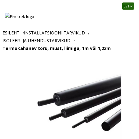
Finetrek
EST
–
Usaldusväärne
elektritarvikute
ja
ESILEHT
INSTALLATSIOONI TARVIKUD
/
/
tööstusautomaatika
ISOLEER- JA ÜHENDUSTARVIKUD
/
pood
Termokahanev toru, must, liimiga, 1m või 1,22m