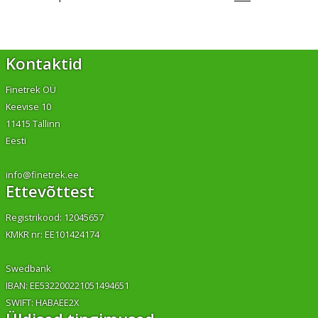
Kontaktid
Finetrek OÜ
Keevise 10
11415 Tallinn
Eesti
info@finetrek.ee
Ettevõttest
Registrikood: 12045657
KMKR nr: EE101424174
Swedbank
IBAN: EE532200221051494651
SWIFT: HABAEE2X