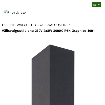
Finetrek
EST
–
Usaldusväärne
elektritarvikute
ja
ESILEHT
VALGUSTID
VÄLISVALGUSTID
/
/
/
tööstusautomaatika
Välisvalgusti Liona 230V 2x8W 3000K IP54 Graphite 4001
pood