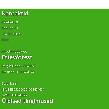
Kontaktid
Finetrek OÜ
Keevise 10
11415 Tallinn
Eesti
info@finetrek.ee
Ettevõttest
Registrikood: 12045657
KMKR nr: EE101424174
Swedbank
IBAN: EE532200221051494651
SWIFT: HABAEE2X
Üldised tingimused