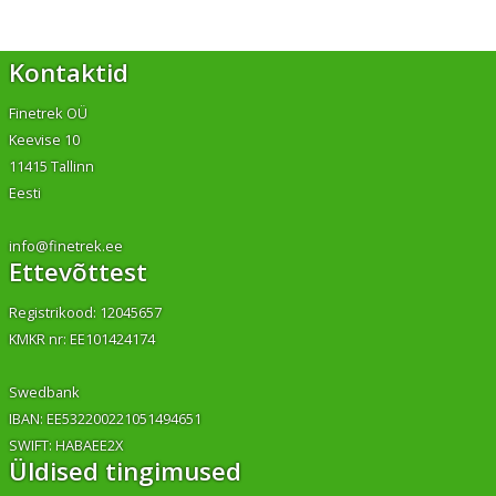
Kontaktid
Finetrek OÜ
Keevise 10
11415 Tallinn
Eesti
info@finetrek.ee
Ettevõttest
Registrikood: 12045657
KMKR nr: EE101424174
Swedbank
IBAN: EE532200221051494651
SWIFT: HABAEE2X
Üldised tingimused