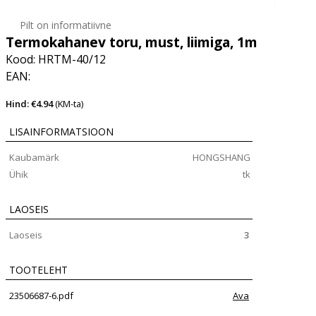
Pilt on informatiivne
Termokahanev toru, must, liimiga, 1m
Kood: HRTM-40/12
EAN:
Hind: €4.94
(KM-ta)
LISAINFORMATSIOON
Kaubamärk
HONGSHANG
Ühik
tk
LAOSEIS
Laoseis
3
TOOTELEHT
23506687-6.pdf
Ava