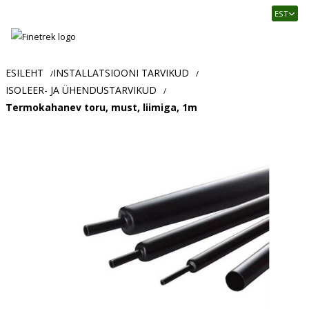
Finetrek
EST
–
Usaldusväärne
elektritarvikute
ja
ESILEHT
INSTALLATSIOONI TARVIKUD
/
/
tööstusautomaatika
ISOLEER- JA ÜHENDUSTARVIKUD
/
pood
Termokahanev toru, must, liimiga, 1m