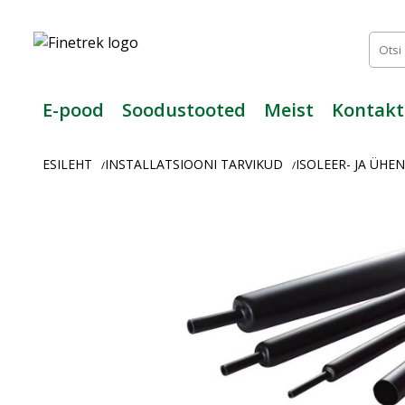
Finetrek
–
Usaldusväärne
elektritarvikute
ja
E-pood
Soodustooted
Meist
Kontakt
tööstusautomaatika
pood
ESILEHT
INSTALLATSIOONI TARVIKUD
ISOLEER- JA ÜH
/
/