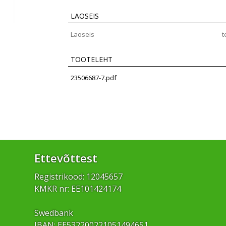
LAOSEIS
Laoseis
t
TOOTELEHT
23506687-7.pdf
Ettevõttest
Registrikood: 12045657
KMKR nr: EE101424174
Swedbank
IBAN: EE532200221051494651