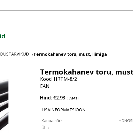
id
ENDUSTARVIKUD
Termokahanev toru, must, liimiga
/
Termokahanev toru, must,
Kood: HRTM-8/2
EAN:
Hind: €2.93
(KM-ta)
LISAINFORMATSIOON
Kaubamärk
HONGS
Ühik