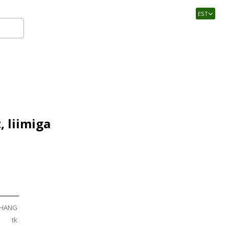
EST
Logi sisse
 liimiga
HANG
tk