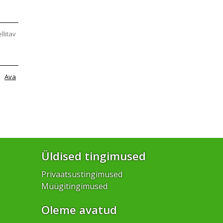
ellitav
Ava
Üldised tingimused
Privaatsustingimused
Müügitingimused
Oleme avatud