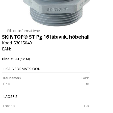
Pilt on informatiivne
SKINTOP® ST Pg 16 läbiviik, hõbehall
Kood: 53015040
EAN:
Hind: €1.33
(KM-ta)
LISAINFORMATSIOON
Kaubamärk
LAPP
Ühik
tk
LAOSEIS
Laoseis
104