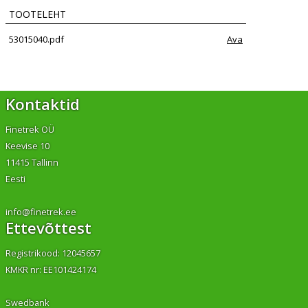
TOOTELEHT
53015040.pdf
Ava
Kontaktid
Finetrek OÜ
Keevise 10
11415 Tallinn
Eesti
info@finetrek.ee
Ettevõttest
Registrikood: 12045657
KMKR nr: EE101424174
Swedbank