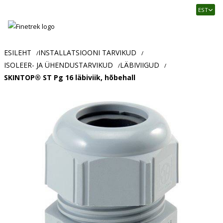
Finetrek
EST
–
Usaldusväärne
elektritarvikute
ja
ESILEHT
INSTALLATSIOONI TARVIKUD
/
/
tööstusautomaatika
ISOLEER- JA ÜHENDUSTARVIKUD
LÄBIVIIGUD
/
/
pood
SKINTOP® ST Pg 16 läbiviik, hõbehall