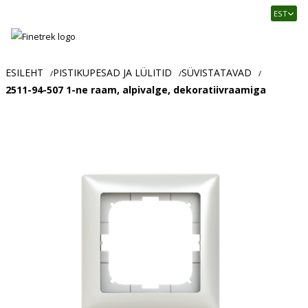
Finetrek
EST
–
Usaldusväärne
elektritarvikute
ja
ESILEHT
PISTIKUPESAD JA LÜLITID
SÜVISTATAVAD
/
/
/
tööstusautomaatika
2511-94-507 1-ne raam, alpivalge, dekoratiivraamiga
pood