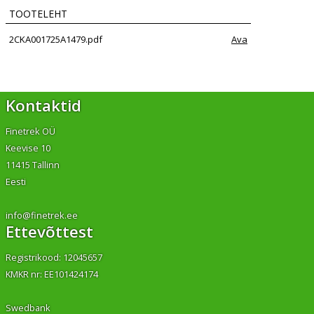
TOOTELEHT
2CKA001725A1479.pdf
Ava
Kontaktid
Finetrek OÜ
Keevise 10
11415 Tallinn
Eesti
info@finetrek.ee
Ettevõttest
Registrikood: 12045657
KMKR nr: EE101424174
Swedbank