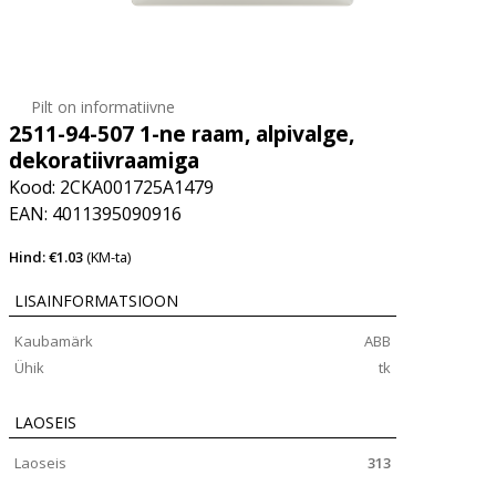
Pilt on informatiivne
2511-94-507 1-ne raam, alpivalge,
dekoratiivraamiga
Kood: 2CKA001725A1479
EAN: 4011395090916
Hind: €1.03
(KM-ta)
LISAINFORMATSIOON
Kaubamärk
ABB
Ühik
tk
LAOSEIS
Laoseis
313