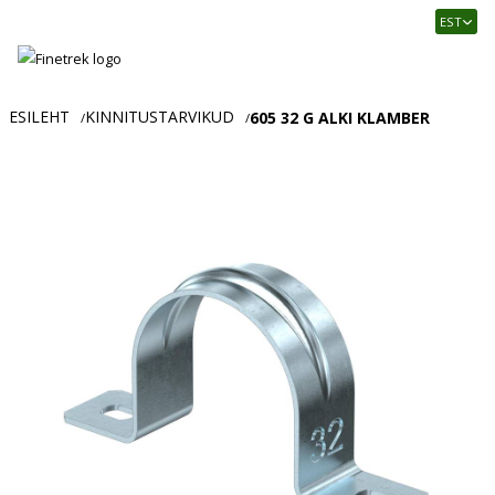
Finetrek
EST
–
Usaldusväärne
elektritarvikute
ja
ESILEHT
KINNITUSTARVIKUD
605 32 G ALKI KLAMBER
/
/
tööstusautomaatika
pood