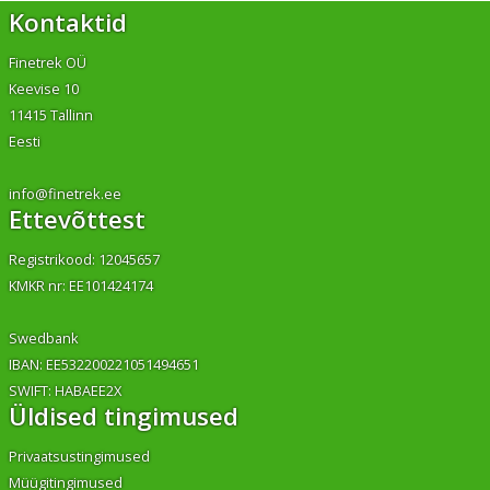
Kontaktid
Finetrek OÜ
Keevise 10
11415 Tallinn
Eesti
info@finetrek.ee
Ettevõttest
Registrikood: 12045657
KMKR nr: EE101424174
Swedbank
IBAN: EE532200221051494651
SWIFT: HABAEE2X
Üldised tingimused
Privaatsustingimused
Müügitingimused