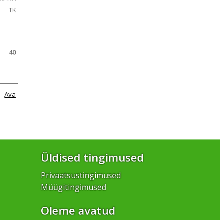
TK
40
Ava
Üldised tingimused
Privaatsustingimused
Müügitingimused
Oleme avatud