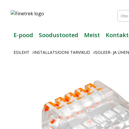
Finetrek
–
Usaldusväärne
elektritarvikute
ja
E-pood
Soodustooted
Meist
Kontakt
tööstusautomaatika
pood
ESILEHT
INSTALLATSIOONI TARVIKUD
ISOLEER- JA ÜH
/
/