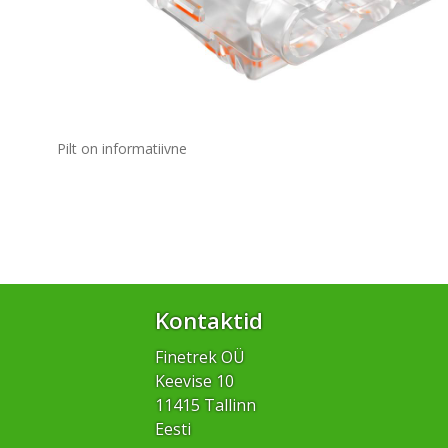
Pilt on informatiivne
Kontaktid
Finetrek OÜ
Keevise 10
11415 Tallinn
Eesti