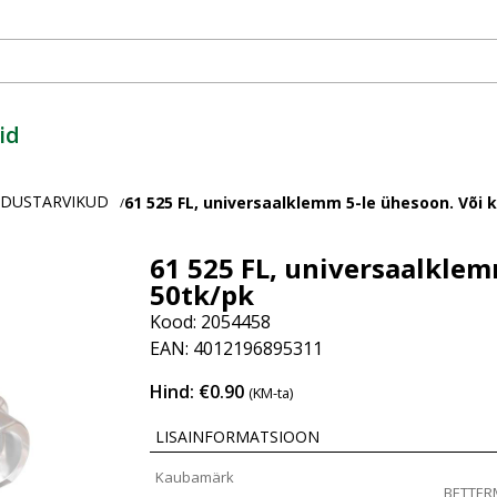
id
ENDUSTARVIKUD
61 525 FL, universaalklemm 5-le ühesoon. Või 
/
61 525 FL, universaalklem
50tk/pk
Kood: 2054458
EAN: 4012196895311
Hind: €0.90
(KM-ta)
LISAINFORMATSIOON
Kaubamärk
BETTE