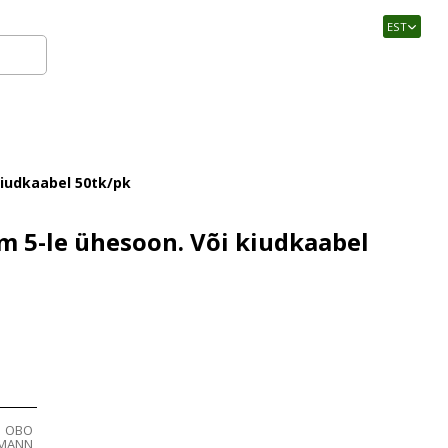
EST
Logi sisse
kiudkaabel 50tk/pk
m 5-le ühesoon. Või kiudkaabel
OBO
RMANN