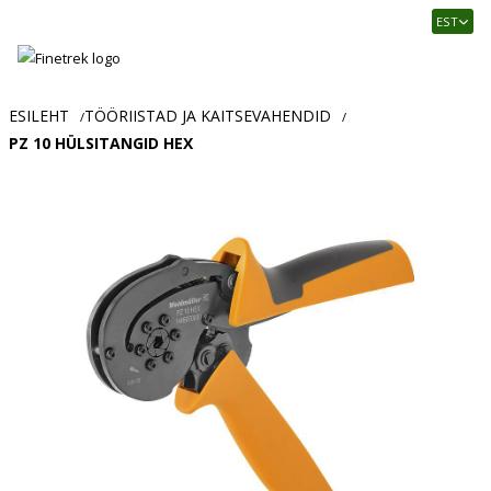
Finetrek
EST
–
Usaldusväärne
elektritarvikute
ja
ESILEHT
TÖÖRIISTAD JA KAITSEVAHENDID
/
/
tööstusautomaatika
PZ 10 HÜLSITANGID HEX
pood