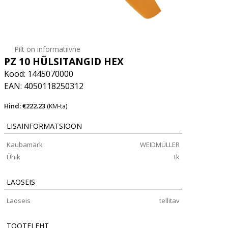
Pilt on informatiivne
PZ 10 HÜLSITANGID HEX
Kood: 1445070000
EAN: 4050118250312
Hind: €222.23
(KM-ta)
LISAINFORMATSIOON
Kaubamärk
WEIDMÜLLER
Ühik
tk
LAOSEIS
Laoseis
tellitav
TOOTELEHT