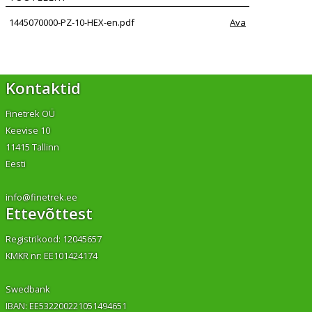
1445070000-PZ-10-HEX-en.pdf
Ava
Kontaktid
Finetrek OÜ
Keevise 10
11415 Tallinn
Eesti
info@finetrek.ee
Ettevõttest
Registrikood: 12045657
KMKR nr: EE101424174
Swedbank
IBAN: EE532200221051494651