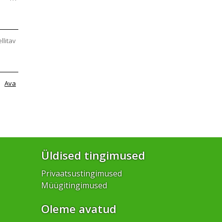
ellitav
Ava
Üldised tingimused
Privaatsustingimused
Müügitingimused
Oleme avatud