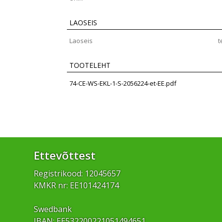
LAOSEIS
Laoseis
t
TOOTELEHT
74-CE-WS-EKL-1-S-2056224-et-EE.pdf
Ettevõttest
Registrikood: 12045657
KMKR nr: EE101424174
Swedbank
IBAN: EE532200221051494651