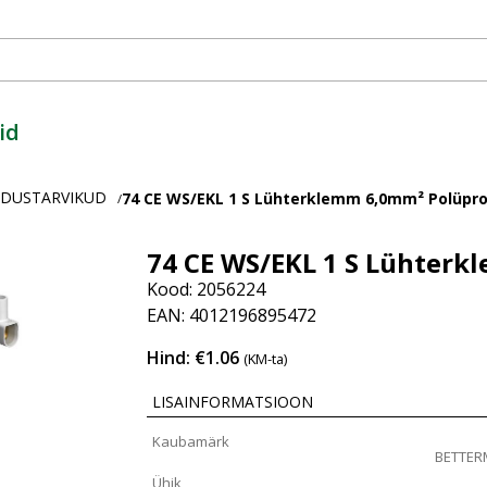
id
ENDUSTARVIKUD
74 CE WS/EKL 1 S Lühterklemm 6,0mm² Polüpr
/
74 CE WS/EKL 1 S Lühterk
Kood: 2056224
EAN: 4012196895472
Hind: €1.06
(KM-ta)
LISAINFORMATSIOON
Kaubamärk
BETTE
Ühik