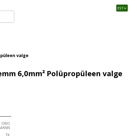
EST
Logi sisse
opüleen valge
lemm 6,0mm² Polüpropüleen valge
OBO
RMANN
TK