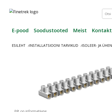
Finetrek
–
Usaldusväärne
elektritarvikute
ja
E-pood
Soodustooted
Meist
Kontakt
tööstusautomaatika
pood
ESILEHT
INSTALLATSIOONI TARVIKUD
ISOLEER- JA ÜH
/
/
Pilt on informatiivne