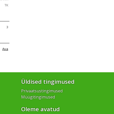
TK
3
Ava
Üldised tingimused
Privaatsustingimused
Müügitingimused
Oleme avatud