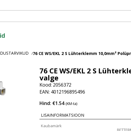
id
ENDUSTARVIKUD
76 CE WS/EKL 2 S Lühterklemm 10,0mm² Polüp
/
76 CE WS/EKL 2 S Lühter
valge
Kood: 2056372
EAN: 4012196895496
Hind: €1.54
(KM-ta)
LISAINFORMATSIOON
Kaubamärk
BETTE