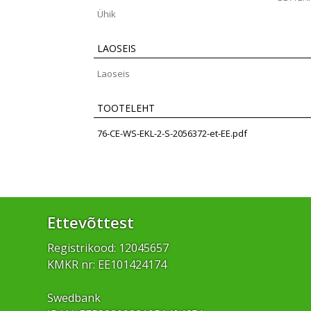
Ühik
LAOSEIS
Laoseis
TOOTELEHT
76-CE-WS-EKL-2-S-2056372-et-EE.pdf
Ettevõttest
Registrikood: 12045657
KMKR nr: EE101424174
Swedbank