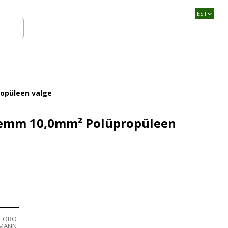
EST
Logi sisse
ropüleen valge
klemm 10,0mm² Polüpropüleen
OBO
RMANN