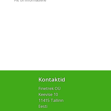
Pilt on informatiivne
Kontaktid
Finetrek OÜ
Keevise 10
11415 Tallinn
Eesti