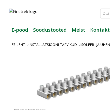
Finetrek
–
Usaldusväärne
elektritarvikute
ja
E-pood
Soodustooted
Meist
Kontakt
tööstusautomaatika
pood
ESILEHT
INSTALLATSIOONI TARVIKUD
ISOLEER- JA ÜH
/
/