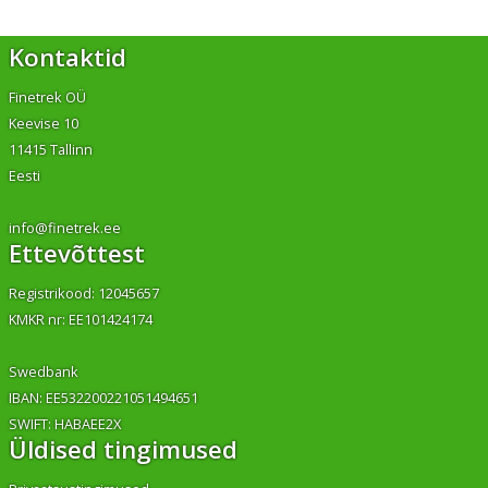
Kontaktid
Finetrek OÜ
Keevise 10
11415 Tallinn
Eesti
info@finetrek.ee
Ettevõttest
Registrikood: 12045657
KMKR nr: EE101424174
Swedbank
IBAN: EE532200221051494651
SWIFT: HABAEE2X
Üldised tingimused