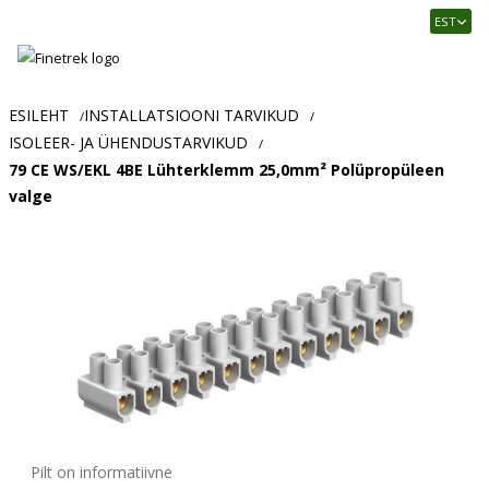
Finetrek
EST
–
Usaldusväärne
elektritarvikute
ja
ESILEHT
INSTALLATSIOONI TARVIKUD
/
/
tööstusautomaatika
ISOLEER- JA ÜHENDUSTARVIKUD
/
pood
79 CE WS/EKL 4BE Lühterklemm 25,0mm² Polüpropüleen
valge
Pilt on informatiivne