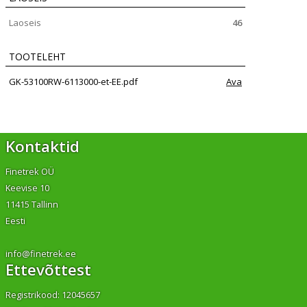
Laoseis
46
TOOTELEHT
GK-53100RW-6113000-et-EE.pdf
Ava
Kontaktid
Finetrek OÜ
Keevise 10
11415 Tallinn
Eesti
info@finetrek.ee
Ettevõttest
Registrikood: 12045657