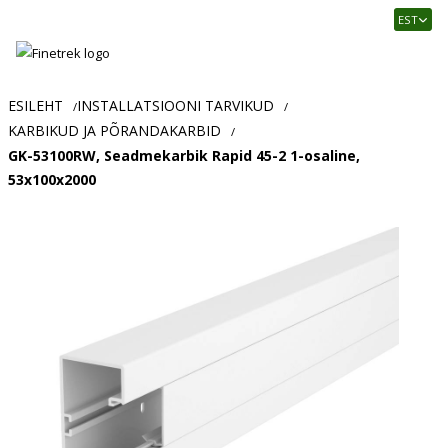
Finetrek
EST
–
Usaldusväärne
elektritarvikute
ja
ESILEHT
INSTALLATSIOONI TARVIKUD
/
/
tööstusautomaatika
KARBIKUD JA PÕRANDAKARBID
/
pood
GK-53100RW, Seadmekarbik Rapid 45-2 1-osaline,
53x100x2000