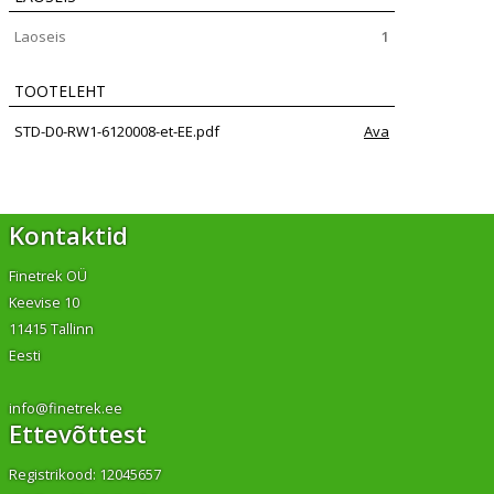
Laoseis
1
TOOTELEHT
STD-D0-RW1-6120008-et-EE.pdf
Ava
Kontaktid
Finetrek OÜ
Keevise 10
11415 Tallinn
Eesti
info@finetrek.ee
Ettevõttest
Registrikood: 12045657