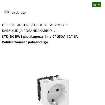
Finetrek
EST
–
Usaldusväärne
elektritarvikute
ja
ESILEHT
INSTALLATSIOONI TARVIKUD
/
/
tööstusautomaatika
KARBIKUD JA PÕRANDAKARBID
/
pood
STD-D0 RW1 pistikupesa 1-ne 0° 250V, 10/16A
Polükarbonaat polaarvalge