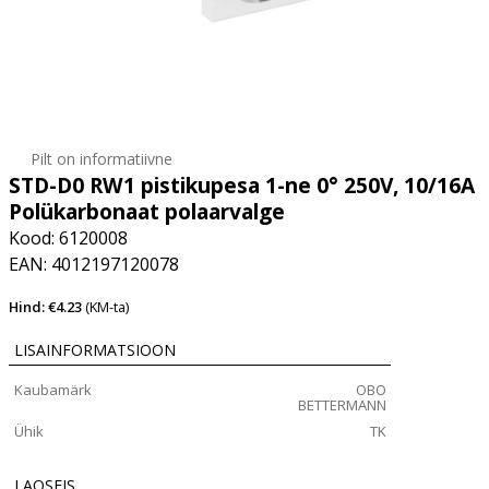
Pilt on informatiivne
STD-D0 RW1 pistikupesa 1-ne 0° 250V, 10/16A
Polükarbonaat polaarvalge
Kood: 6120008
EAN: 4012197120078
Hind: €4.23
(KM-ta)
LISAINFORMATSIOON
Kaubamärk
OBO
BETTERMANN
Ühik
TK
LAOSEIS