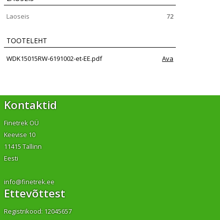
Laoseis
72
TOOTELEHT
WDK15015RW-6191002-et-EE.pdf
Ava
Kontaktid
Finetrek OÜ
Keevise 10
11415 Tallinn
Eesti
info@finetrek.ee
Ettevõttest
Registrikood: 12045657