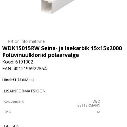
Pilt on informatiivne
WDK15015RW Seina- ja laekarbik 15x15x2000
Polüvinüülkloriid polaarvalge
Kood: 6191002
EAN: 4012196922864
Hind: €1.73
(KM-ta)
LISAINFORMATSIOON
Kaubamärk
OBO
BETTERMANN
Ühik
M
LAOSEIS