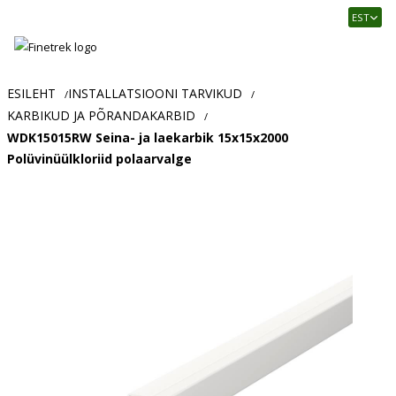
Finetrek
EST
–
Usaldusväärne
elektritarvikute
ja
ESILEHT
INSTALLATSIOONI TARVIKUD
/
/
tööstusautomaatika
KARBIKUD JA PÕRANDAKARBID
/
pood
WDK15015RW Seina- ja laekarbik 15x15x2000
Polüvinüülkloriid polaarvalge