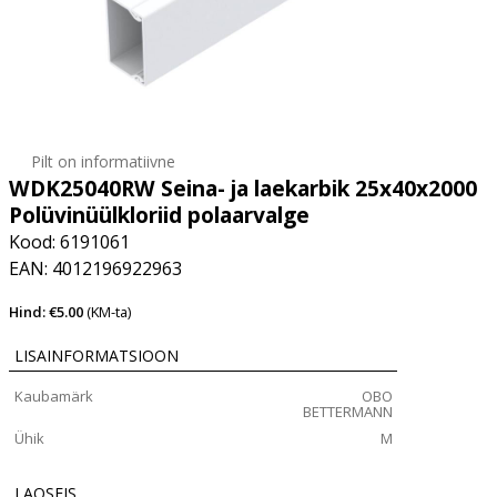
Pilt on informatiivne
WDK25040RW Seina- ja laekarbik 25x40x2000
Polüvinüülkloriid polaarvalge
Kood: 6191061
EAN: 4012196922963
Hind: €5.00
(KM-ta)
LISAINFORMATSIOON
Kaubamärk
OBO
BETTERMANN
Ühik
M
LAOSEIS