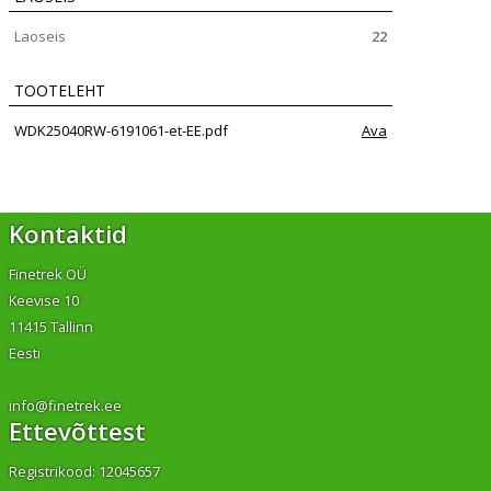
Laoseis
22
TOOTELEHT
WDK25040RW-6191061-et-EE.pdf
Ava
Kontaktid
Finetrek OÜ
Keevise 10
11415 Tallinn
Eesti
info@finetrek.ee
Ettevõttest
Registrikood: 12045657