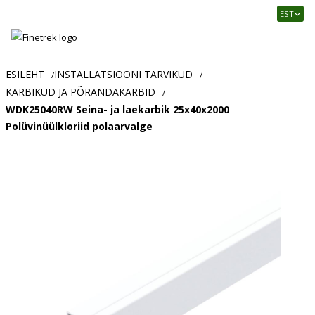
Finetrek
EST
–
Usaldusväärne
elektritarvikute
ja
ESILEHT
INSTALLATSIOONI TARVIKUD
/
/
tööstusautomaatika
KARBIKUD JA PÕRANDAKARBID
/
pood
WDK25040RW Seina- ja laekarbik 25x40x2000
Polüvinüülkloriid polaarvalge