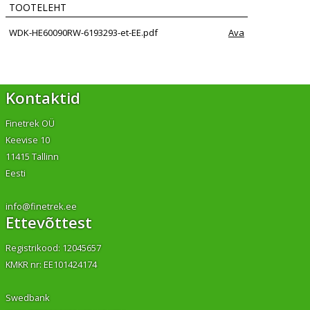
TOOTELEHT
WDK-HE60090RW-6193293-et-EE.pdf
Ava
Kontaktid
Finetrek OÜ
Keevise 10
11415 Tallinn
Eesti
info@finetrek.ee
Ettevõttest
Registrikood: 12045657
KMKR nr: EE101424174
Swedbank