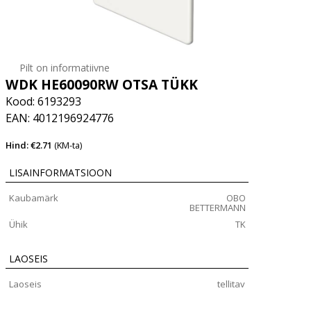
Pilt on informatiivne
WDK HE60090RW OTSA TÜKK
Kood: 6193293
EAN: 4012196924776
Hind: €2.71
(KM-ta)
LISAINFORMATSIOON
Kaubamärk
OBO
BETTERMANN
Ühik
TK
LAOSEIS
Laoseis
tellitav