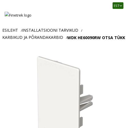
Finetrek
EST
–
Usaldusväärne
elektritarvikute
ja
ESILEHT
INSTALLATSIOONI TARVIKUD
/
/
tööstusautomaatika
KARBIKUD JA PÕRANDAKARBID
WDK HE60090RW OTSA TÜKK
/
pood