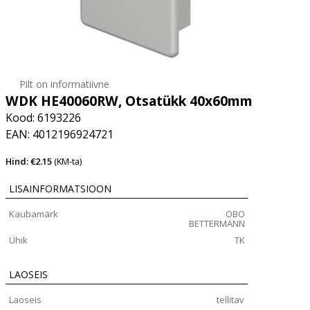
Pilt on informatiivne
WDK HE40060RW, Otsatükk 40x60mm
Kood: 6193226
EAN: 4012196924721
Hind: €2.15
(KM-ta)
LISAINFORMATSIOON
Kaubamärk
OBO
BETTERMANN
Ühik
TK
LAOSEIS
Laoseis
tellitav