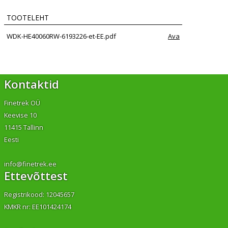
TOOTELEHT
WDK-HE40060RW-6193226-et-EE.pdf
Ava
Kontaktid
Finetrek OÜ
Keevise 10
11415 Tallinn
Eesti
info@finetrek.ee
Ettevõttest
Registrikood: 12045657
KMKR nr: EE101424174