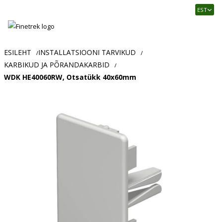
Finetrek
EST
–
Usaldusväärne
elektritarvikute
ja
ESILEHT
INSTALLATSIOONI TARVIKUD
/
/
tööstusautomaatika
KARBIKUD JA PÕRANDAKARBID
/
pood
WDK HE40060RW, Otsatükk 40x60mm