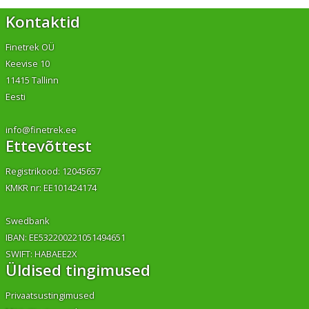
Kontaktid
Finetrek OÜ
Keevise 10
11415 Tallinn
Eesti
info@finetrek.ee
Ettevõttest
Registrikood: 12045657
KMKR nr: EE101424174
Swedbank
IBAN: EE532200221051494651
SWIFT: HABAEE2X
Üldised tingimused
Privaatsustingimused