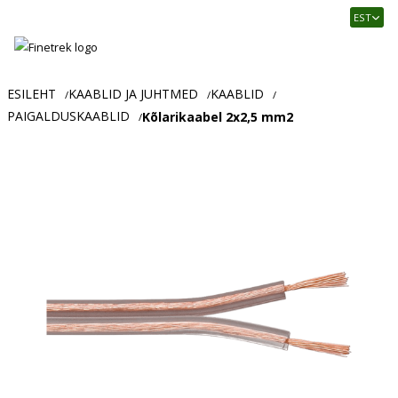
Finetrek
EST
–
Usaldusväärne
elektritarvikute
ja
ESILEHT
KAABLID JA JUHTMED
KAABLID
/
/
/
tööstusautomaatika
PAIGALDUSKAABLID
Kõlarikaabel 2x2,5 mm2
/
pood