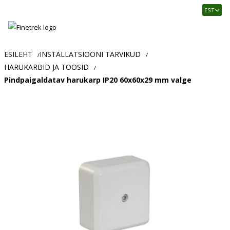
Finetrek
EST
–
Usaldusväärne
elektritarvikute
ja
ESILEHT
INSTALLATSIOONI TARVIKUD
/
/
tööstusautomaatika
HARUKARBID JA TOOSID
/
pood
Pindpaigaldatav harukarp IP20 60x60x29 mm valge