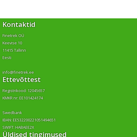
Kontaktid
Finetrek OÜ
Keevise 10
11415 Tallinn
Eesti
info@finetrek.ee
Ettevõttest
Registrikood: 12045657
KMKR nr: EE101424174
Swedbank
IBAN: EE532200221051494651
SWIFT: HABAEE2X
Üldised tingimused