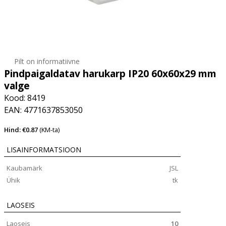
Pilt on informatiivne
Pindpaigaldatav harukarp IP20 60x60x29 mm
valge
Kood: 8419
EAN: 4771637853050
Hind: €0.87
(KM-ta)
LISAINFORMATSIOON
Kaubamärk
JSL
Ühik
tk
LAOSEIS
Laoseis
10