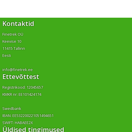
Kontaktid
Finetrek OÜ
Keevise 10
11415 Tallinn
Eesti
info@finetrek.ee
Ettevõttest
Registrikood: 12045657
KMKR nr: EE101424174
Swedbank
IBAN: EE532200221051494651
SWIFT: HABAEE2X
Üldised tingimused