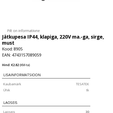
Pilt on informatiivne
Jätkupesa IP44, klapiga, 220V ma.-ga, sirge,
must
Kood: 8905
EAN: 4743157089059
Hind: €2.82
(KM-ta)
LISAINFORMATSIOON
Kaubamärk
TESATEK
Ühik
tk
LAOSEIS
Laoseis
30