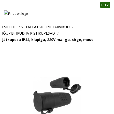
Finetrek
EST
–
Usaldusväärne
elektritarvikute
ja
ESILEHT
INSTALLATSIOONI TARVIKUD
/
/
tööstusautomaatika
JÕUPISTIKUD JA PISTIKUPESAD
/
pood
Jätkupesa IP44, klapiga, 220V ma.-ga, sirge, must