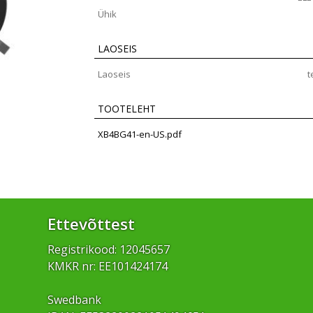
Ühik
LAOSEIS
Laoseis
t
TOOTELEHT
XB4BG41-en-US.pdf
Ettevõttest
Registrikood: 12045657
KMKR nr: EE101424174
Swedbank