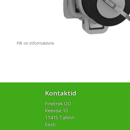
Pilt on informatiivne
Kontaktid
Finetrek OÜ
Keevise 10
11415 Tallinn
Eesti