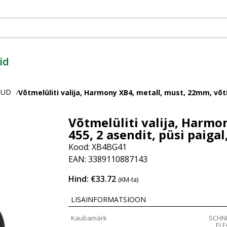
id
PUD
Võtmelüliti valija, Harmony XB4, metall, must, 22mm, võti 
/
Võtmelüliti valija, Harmo
455, 2 asendit, püsi paigal,
Kood: XB4BG41
EAN: 3389110887143
Hind: €33.72
(KM-ta)
LISAINFORMATSIOON
Kaubamärk
SCHN
ELE