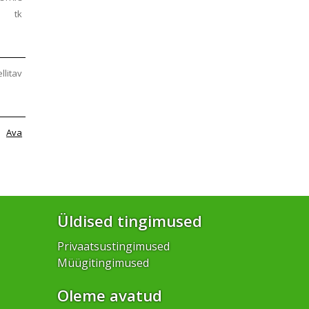
tk
ellitav
Ava
Üldised tingimused
Privaatsustingimused
Müügitingimused
Oleme avatud