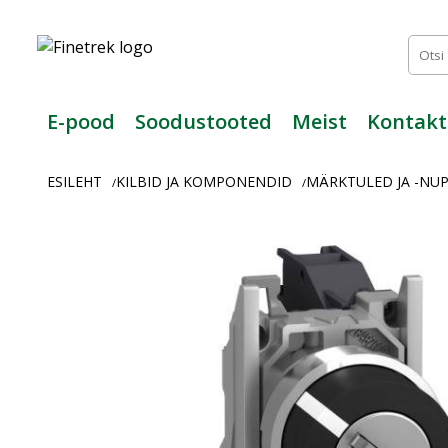
Finetrek
–
Usaldusväärne
elektritarvikute
ja
E-pood
Soodustooted
Meist
Kontakt
tööstusautomaatika
pood
ESILEHT
KILBID JA KOMPONENDID
MÄRKTULED JA -NU
/
/