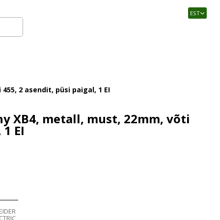
EST
Logi sisse
455, 2 asendit, püsi paigal, 1 EI
ny XB4, metall, must, 22mm, võti
 1 EI
EIDER
CTRIC