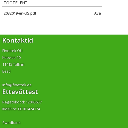
TOOTELEHT
2032019-en-US.pdf
Ava
Kontaktid
Finetrek OÜ
Keevise 10
11415 Tallinn
Eesti
info@finetrek.ee
Ettevõttest
Registrikood: 12045657
KMKR nr: EE101424174
Swedbank