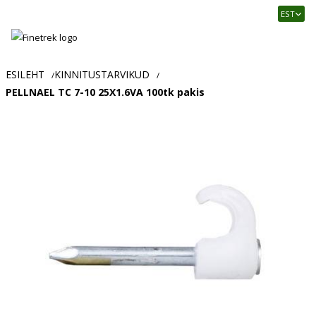
Finetrek
EST
–
Usaldusväärne
elektritarvikute
ja
ESILEHT
KINNITUSTARVIKUD
/
/
tööstusautomaatika
PELLNAEL TC 7-10 25X1.6VA 100tk pakis
pood